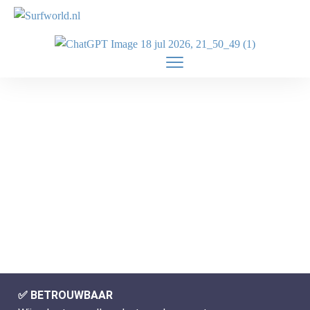
✅
BETROUWBAAR