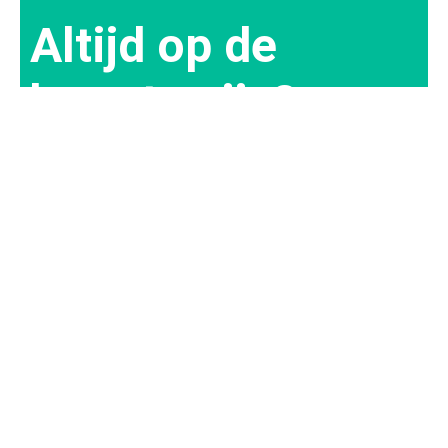
Altijd op de
hoogte zijn?
Schrijf je in voor
onze nieuwsbrief!
Inschrijven